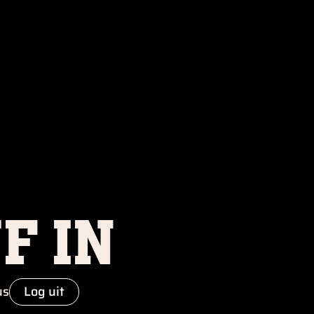
f in
us
Log uit