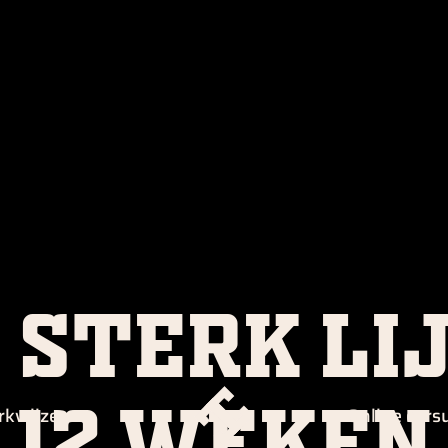
 sterk lij
12 weken
rkwijze
Online curs