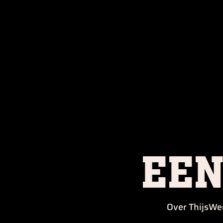
een
Over Thijs
We